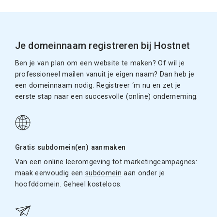
Je domeinnaam registreren bij Hostnet
Ben je van plan om een website te maken? Of wil je
professioneel mailen vanuit je eigen naam? Dan heb je
een domeinnaam nodig. Registreer ‘m nu en zet je
eerste stap naar een succesvolle (online) onderneming.
Gratis subdomein(en) aanmaken
Van een online leeromgeving tot marketingcampagnes:
maak eenvoudig een
subdomein
aan onder je
hoofddomein. Geheel kosteloos.